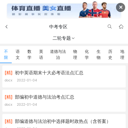
✕
中考专区



二轮专题

不
语
数
英
道德与法
物
化
生
历
地
限
文
学
语
治
理
学
物
史
理
[精]
初中英语期末十大必考语法点汇总
docx
2022-01-04
[精]
部编初中道德与法治考点汇总
docx
2022-01-04
[精]
部编道德与法治初中选择题时政热点（含答案）